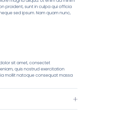
dolore magna aliqua. Ut enim ad minim
n proident, sunt in culpa qui officia
em neque sed ipsum. Nam quam nunc,
dolor sit amet, consectet
eniam, quis nostrud exercitation
fficia mollit natoque consequat massa