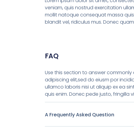
Lorem ipsum dolor sit amet, consectet 
veniam, quis nostrud exercitation ullam
mollit natoque consequat massa quis 
blandit vel, ridiculus mus. Donec quam f
FAQ
Use this section to answer commonly a
adipiscing elit,sed do eiusm por incid
ullamco laboris nisi ut aliquip ex ea 
quis enim. Donec pede justo, fringilla
A Frequently Asked Question