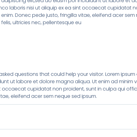
adipiscing elit,sed do eiusm por incididunt ut labore et 
co laboris nisi ut aliquip ex ea sint occaecat cupidatat no
enim. Donec pede justo, fringilla vitae, eleifend acer s
elis, ultricies nec, pellentesque eu
sked questions that could help your visitor. Lorem ipsum 
idunt ut labore et dolore magna aliqua. Ut enim ad minim v
sint occaecat cupidatat non proident, sunt in culpa qui o
 vitae, eleifend acer sem neque sed ipsum.